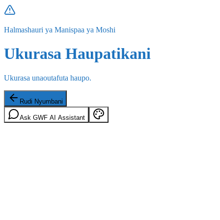
Halmashauri ya Manispaa ya Moshi
Ukurasa Haupatikani
Ukurasa unaoutafuta haupo.
Rudi Nyumbani
Ask GWF AI Assistant