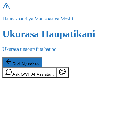
Halmashauri ya Manispaa ya Moshi
Ukurasa Haupatikani
Ukurasa unaoutafuta haupo.
Rudi Nyumbani
Ask GWF AI Assistant