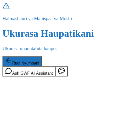
Halmashauri ya Manispaa ya Moshi
Ukurasa Haupatikani
Ukurasa unaoutafuta haupo.
Rudi Nyumbani
Ask GWF AI Assistant